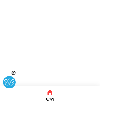
Ⓧ
ראשי