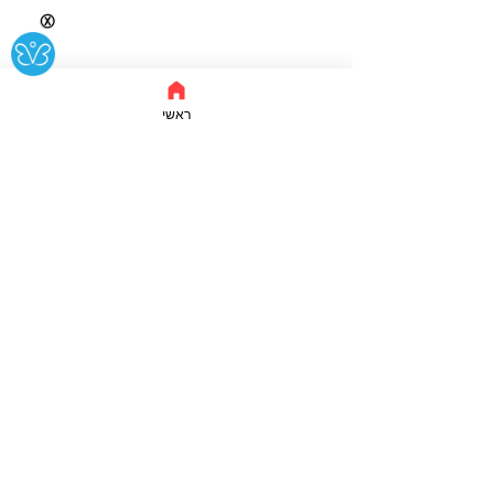
Ⓧ
ראשי
הצהרת נגישות
טופס ביטול עסקה
תקנון האתר ומדיניות ביטולים
קולות קוראים
הסרה מרשימת תפוצה
תמוז-בית המוזיקה
© תמוז-בית המוזיקה כל הזכויות שמורות