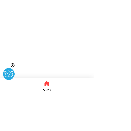
Ⓧ
ראשי