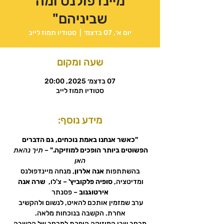
מיינדפולנס ומה
שביניהם"
יום א׳, 07 בדצמ׳
  |  
סטודיו תמוז לייב
שעה ומקום
07 בדצמ׳ 2025, 20:00
סטודיו תמוז לייב
מידע נוסף:
 "כאשר אנחנו באמת נוכחים, גם הדברים 
הפשוטים ביותר הופכים למוזיקה."
 – 
תיך נהאת 
האן
 בהשתתפות 
אנה אלרון
, מנחה מיינדפולנס 
ומדיטציה, 
סופיה פלקוביץ'
 – צ'לו,  
שרה אנה 
אירטוגנוב
 – פסנתר
ערב שמזמין אותכם להאיט, לנשום ולהקשיב 
אחרת. הקשבה בנוכחות מלאה.
 מרחב שבו המוזיקה הופכת למרחב של הקשבה 