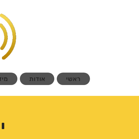
ראשי
אודות
מיד
י