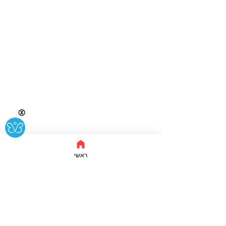
Ⓧ
ראשי