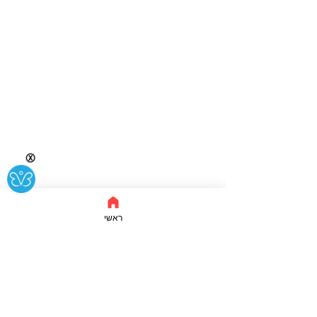
Ⓧ
ראשי