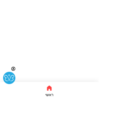
Ⓧ
ראשי