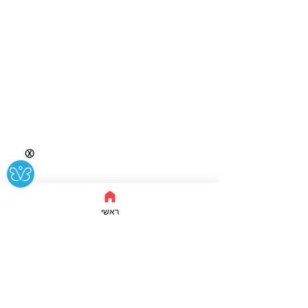
Ⓧ
ראשי