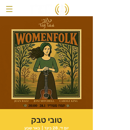
טובי טבק
יום ד׳, 28 בינו׳
  |  
באר שבע