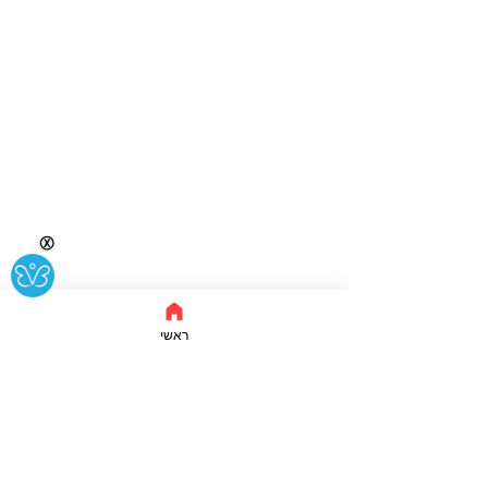
Ⓧ
ראשי