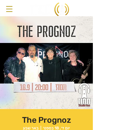
The Prognoz
יום ד׳, 18 בספט׳
  |  
באר שבע