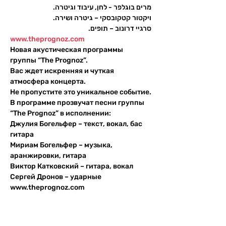
מרים בוגלפר - לחן, עיבוד וגיטרה.
ויקטור קטקובסקי – גיטרה ושירה. 
סרגיי דרונוב – תופים.
www.theprognoz.com
Новая акустическая программы 
группы “The Prognoz”.
Вас ждет искренняя и чуткая 
атмосфера концерта.
Не пропустите это уникальное событие.
В программе прозвучат песни группы 
“The Prognoz” в исполнении:
Джулия Богельфер – текст, вокал, бас 
гитара
Мириам Богельфер – музыка, 
аранжировки, гитара
Виктор Катковский – гитара, вокал
Сергей Дронов – ударные
www.theprognoz.com