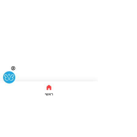
Ⓧ
ראשי