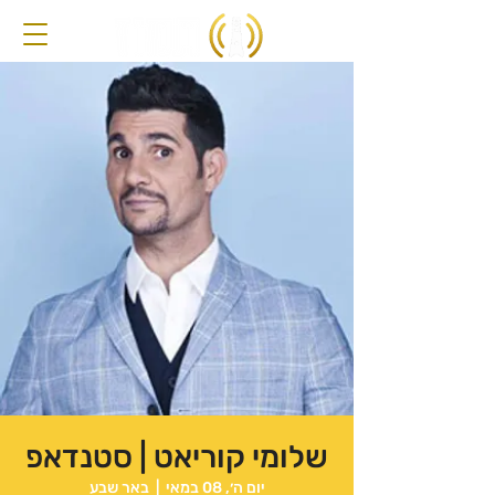
שלומי קוריאט | סטנדאפ
יום ה׳, 08 במאי
  |  
באר שבע