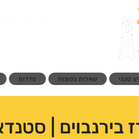
ע טכני
שאלות נפוצות
סדרות
 בירנבוים | סטנד