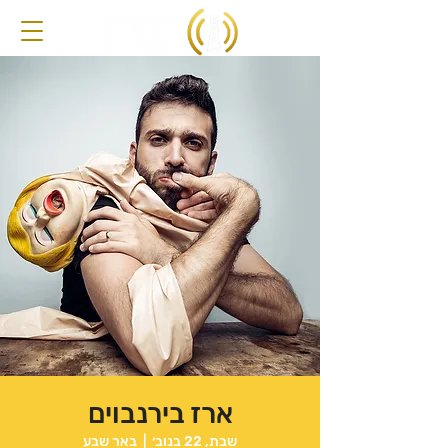
ארז בירנבוים
שבת, 22 בנוב׳
  |  
באר שבע