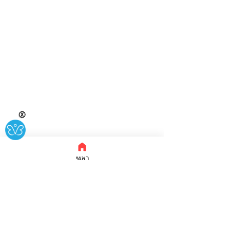
Ⓧ
ראשי