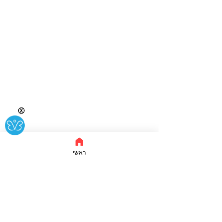
Ⓧ
ראשי