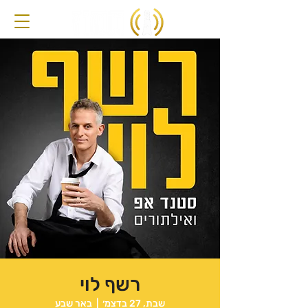
רשף לוי
שבת, 27 בדצמ׳
  |  
באר שבע