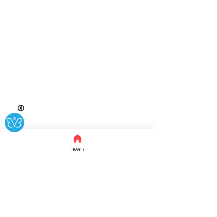
Ⓧ
ראשי