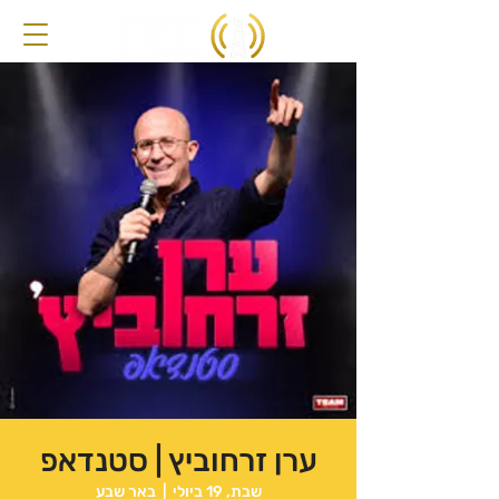
ערן זרחוביץ | סטנדאפ
שבת, 19 ביולי
  |  
באר שבע