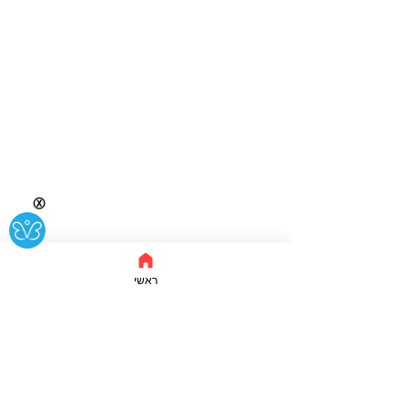
Ⓧ
ראשי