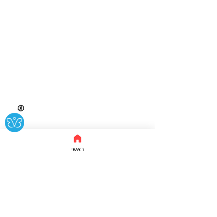
Ⓧ
ראשי