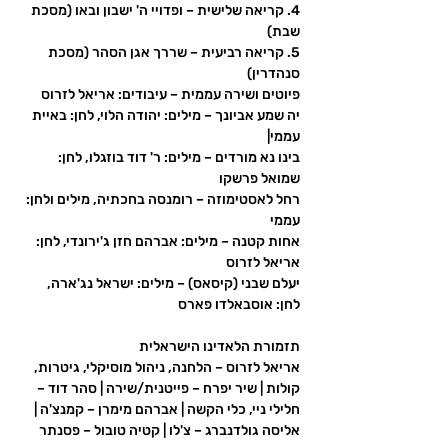
4. קריאה שלישית – ופדויי ה' ישבון ובאו (מסכת 
שבת)
5. קריאה רביעית – שררך אגן הסהר (מסכת 
סנהדרין)
פיוטים ושירה עממית – עיבודים: אריאל לזרוס
יה שמע אביונך – מילים: יהודה הלוי, לחן: באיית 
עממי|
בינו נא מורדים – מילים: ר' דוד בוזגלו, לחן: 
שמואל פרשקו
רחל לאסטימוזה – רומנסה בחכתיה, מילים ולחן: 
עממי
אחות קטנה – מילים: אברהם חזן ג'ירונדי, לחן: 
אריאל לזרוס
יעלם שבני (קיסאס) – מילים: ישראל נג'ארה, 
לחן: אוסבאלדו פארס
תזמורת הלאדינו הישראלית
אריאל לזרוס – הלחנה, ניהול מוסיקלי, גיטרות, 
קולות | שיר יפרח – פייטנית/שירה | סהר דוד – 
חלילי ניי, כלי הקשה | אברהם מימרן – קמנצ'ה | 
אליסה גולדנברג – צ'לו | קטיה טובול – פסנתר