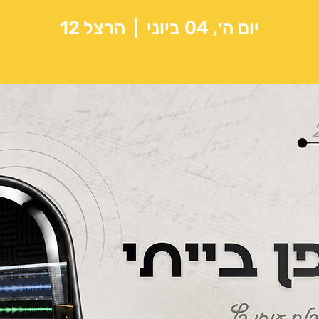
יום ה׳, 04 ביוני
  |  
הרצל 12