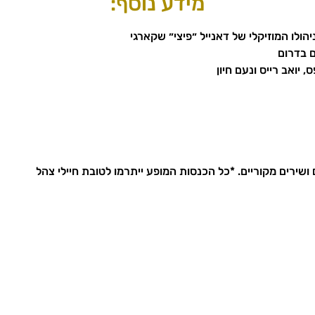
מידע נוסף:
הולו המוזיקלי של דאנייל ״פיצי״ שקארגי 
 בדרום 
, יואב רייס ונעם חיון
שירים מקוריים. *כל הכנסות המופע ייתרמו לטובת חיילי צהל