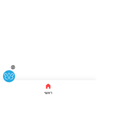
Ⓧ
ראשי