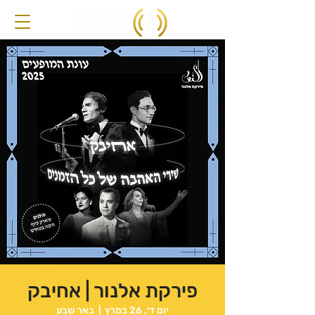
פירקת אלנור | אחיבק
יום ד׳, 26 במרץ
  |  
באר שבע