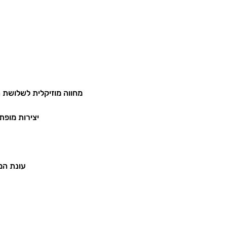
מחווה מוזיקלית לשלושת ה
יצירות מופת
עונת המנויים 2026,  קונצרט מס׳ 3, מרכז תמוז