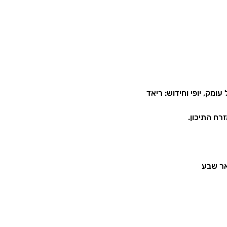
מק, יופי וחידוש: ריאד 
רח התיכון.