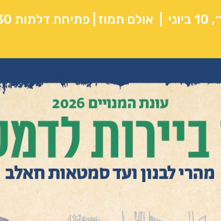
ביוני
  |  
אולם תמוז | פתיחת דלתות 19:30