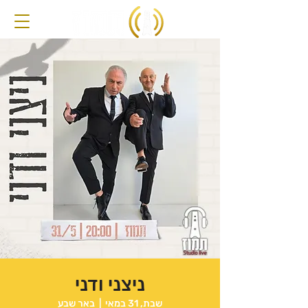
ניצני ודני
שבת, 31 במאי
  |  
באר שבע