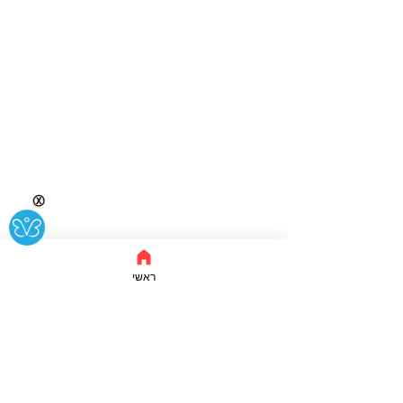
Ⓧ
ראשי