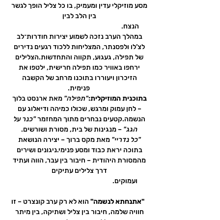
מסע מוזיקלי עדין ומעמיק, בו כל צליל הופך לגשר 
בין הלב לבין 
הנצח.                                                                      
במהלך הערב נזכה לשמוע יצירות חודרות־לב 
לצ’לו ולפסנתר, המצליחות ללכוד רגעים נדירים 
של תפילה, געגוע, תקווה והתחדשות.הצלילים 
ירחפו באוויר כמו תפילה חרישית, ילטפו את 
הזיכרון ויעוררו בתוכנו מרחב של הקשבה 
פנימית.
בתוכנית המוזיקלית:
"תפילה"
 מאת ארנסט בלוך 
– לחן עמוק ומרגש, שכולו כמיהה ודיאלוג עם 
הנשמה.קטעים נבחרים מתוך המחזמר 
"כנר על 
הגג"
 – מנגינות של בית, מסורת ושורשים. 
"כל נדריי"
 מאת מקס ברוך – יצירה הנושאת 
בתוכה יראת כבוד ומסע פנימי.ניגונים ושירים 
מהמסורת היהודית – חיבור בין עבר, הווה ועתיד 
דרך צלילים עתיקים 
ועמוקים.
  "אתנחתא לנשמה"
 הוא לא רק ערב קונצרט – זו 
חוויה שלמה, חיבור בין צליל ושתיקה, בין מיתר 