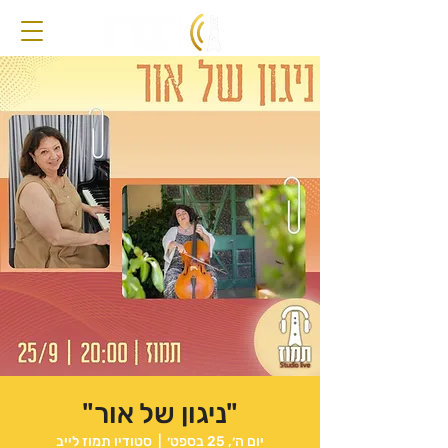
"ניגון של אור"
יום ה׳, 25 בספט׳
  |  
סטודיו תמוז לייב