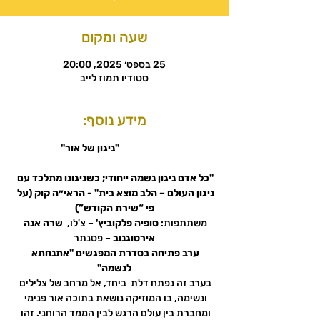
שעה ומקום
25 בספט׳ 2025, 20:00
סטודיו תמוז לייב
מידע נוסף:
                          "ניגון של אור"   
"כל אדם ניגון נשמה ייחודי; כשניגונו מתלכד עם 
ניגון העולם – הלב מוצא בית" - הראי״ה קוק (על 
פי “שירת הקודש”)
משתתפות: 
סופיה פלקוביץ'
 – צ'לו,  
שרה אנה 
אירטוגנוב
 – פסנתר
ערב פתיחה בסדרת המפגשים "אתנחתא 
לנשמה"
בערב זה נפתח דלת  ביחד, אל מרחב של צלילים 
ונשימה, בו המוזיקה נושאת בתוכה אור פנימי 
ומחברת בין עולם הרגש לבין הממד הרוחני. זהו 