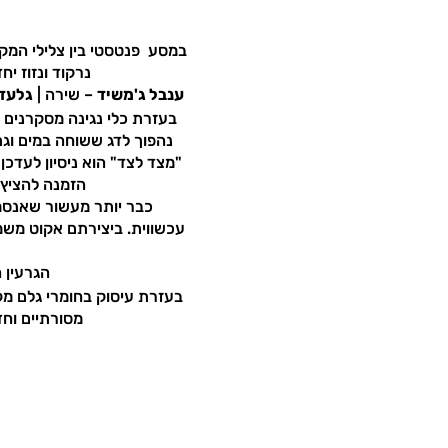
במסע פנטסטי בין צלילי המקו
נרקוד ונזוז י
ענבל ג'משיד
– שירה |
גלעד 
בעזרת כלי נגינה מסקרנים נ
נהפוך לדג ששוחה במים וגם 
"מצד לצד" הוא ניסיון לעדכ
הזמנה להציץ 
כבר יותר מעשור שאנסמב
עכשווית. ביצירתם אקוט משמ
הגרעין ה
בעזרת עיסוק בחומרי גלם מקו
מסורתיים וחד