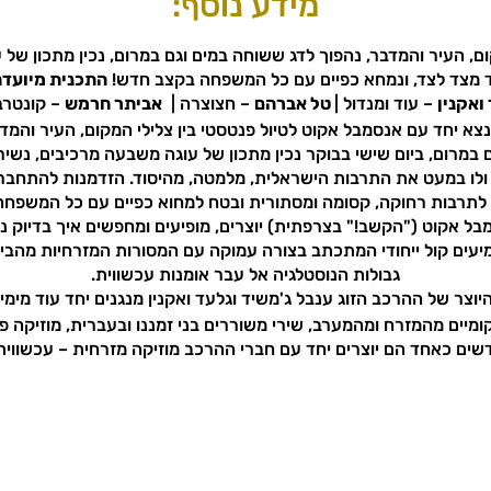
מידע נוסף:
ם, העיר והמדבר, נהפוך לדג ששוחה במים וגם במרום, נכין מתכון של 
חד מצד לצד, ונמחא כפיים עם כל המשפחה בקצב חדש!
התכנית מיועדת ל
ואקנין
– עוד ומנדול |
טל אברהם
– חצוצרה |
אביתר חרמש
– קונטרב
צא יחד עם אנסמבל אקוט לטיול פנטסטי בין צלילי המקום, העיר והמד
במרום, ביום שישי בבוקר נכין מתכון של עוגה משבעה מרכיבים, נשיר, 
ן ולו במעט את התרבות הישראלית, מלמטה, מהיסוד. הזדמנות להתחבר ל
לתרבות רחוקה, קסומה ומסתורית ובטח למחוא כפיים עם כל המשפח
ל אקוט ("הקשב!" בצרפתית) יוצרים, מופיעים ומחפשים איך בדיוק
יעים קול ייחודי המתכתב בצורה עמוקה עם המסורות המזרחיות מהבית,
גבולות הנוסטלגיה אל עבר אומנות עכשווית.
יוצר של ההרכב הזוג ענבל ג'משיד וגלעד ואקנין מנגנים יחד עוד מימי 
מיים מהמזרח ומהמערב, שירי משוררים בני זמננו ובעברית, מוזיקה פופ
שים כאחד הם יוצרים יחד עם חברי ההרכב מוזיקה מזרחית – עכשווית