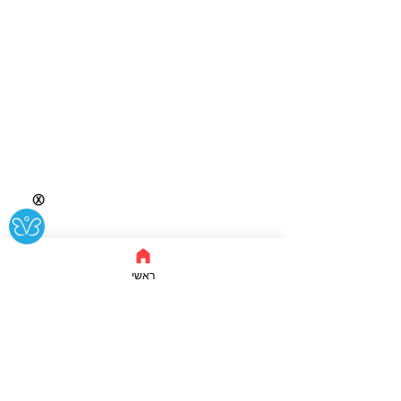
Ⓧ
ראשי