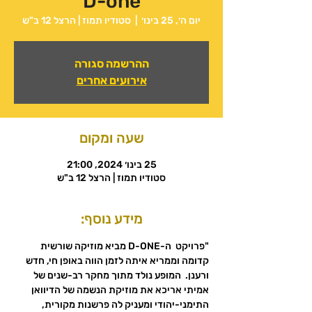
D-one
יום ה׳, 25 בינו׳
  |  
סטודיו תמוז | הרצל 12 ב"ש
ההרשמה סגורה
אירועים אחרים
שעה ומקום
25 בינו׳ 2024, 21:00
סטודיו תמוז | הרצל 12 ב"ש
מידע נוסף:
"פרויקט  ה-D-ONE מביא מוזיקה שורשית 
קדומה וממריא איתה לזמן הווה באופן חי, חדש 
ורענן.  המופע נולד מתוך מחקר רב-שנים של 
אמיתי אריכא את מוזיקת הנשמה של הדיוואן 
התימני-יהודי ומעניק לה פרשנות מקורית, 