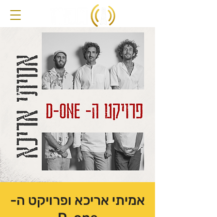
אמיתי אריכא ופרויקט ה-