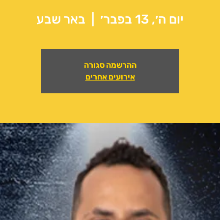
יום ה׳, 13 בפבר׳
  |  
באר שבע
ההרשמה סגורה
אירועים אחרים