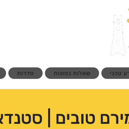
ע טכני
שאלות נפוצות
סדרות
רם טובים | סטנד