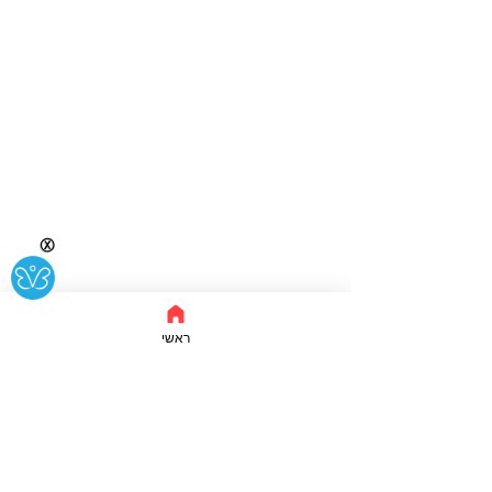
Ⓧ
ראשי