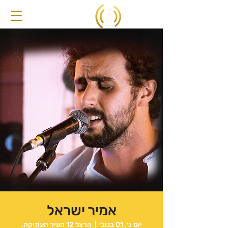
אמיר ישראל
יום ג׳, 01 בנוב׳
  |  
הרצל 12 העיר העתיקה.