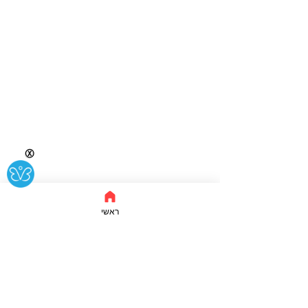
Ⓧ
ראשי