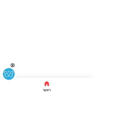
Ⓧ
ראשי