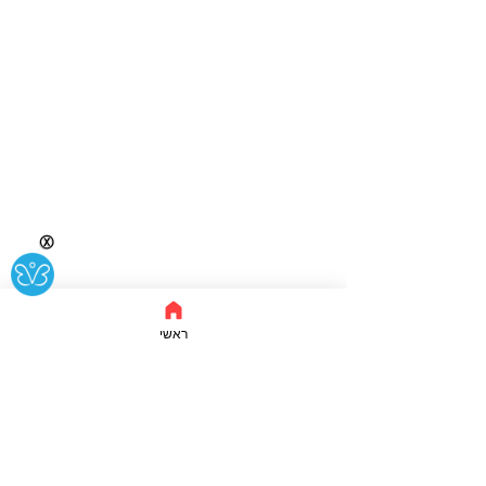
Ⓧ
ראשי