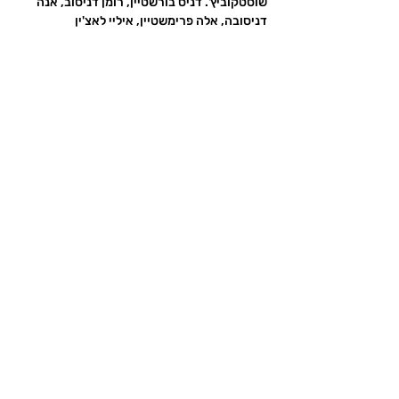
שוסטקוביץ'. דניס בורשטיין, רומן דניסוב, אנה 
דניסובה, אלה פרימשטיין, איליי לאצ'ין