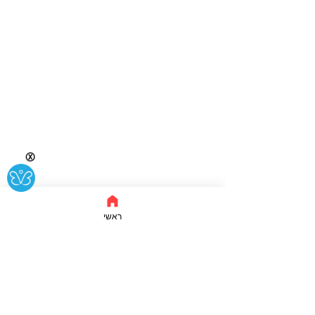
Ⓧ
ראשי