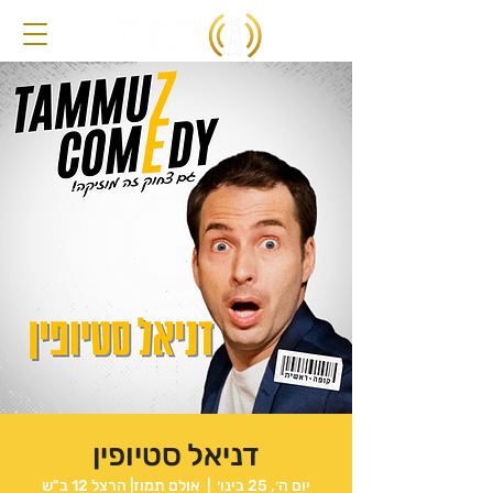
דניאל סטיופין
יום ה׳, 25 בינו׳
  |  
אולם תמוז| הרצל 12 ב"ש