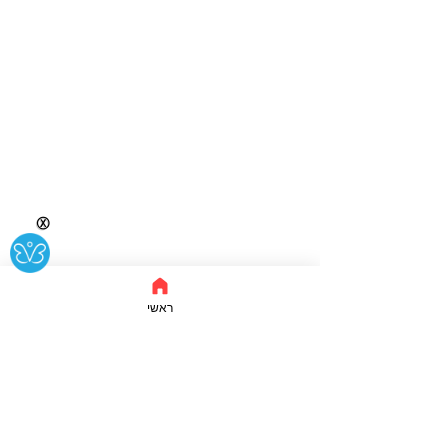
Ⓧ
ראשי