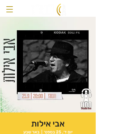
אבי אילות
יום ד׳, 25 בספט׳
  |  
באר שבע