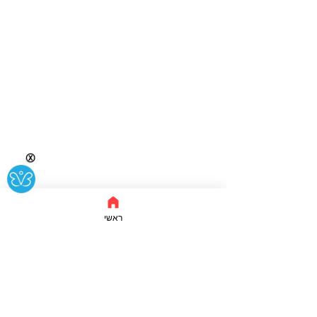
Ⓧ
ראשי