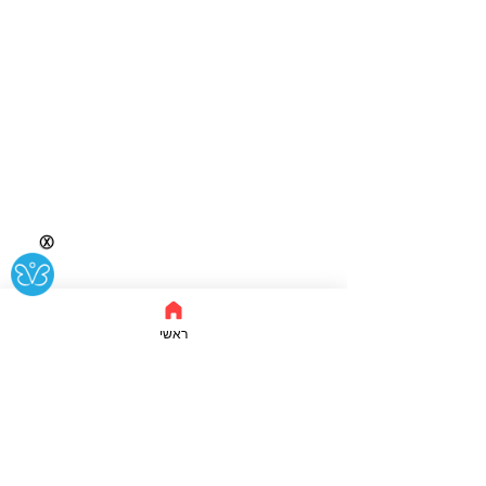
Ⓧ
ראשי