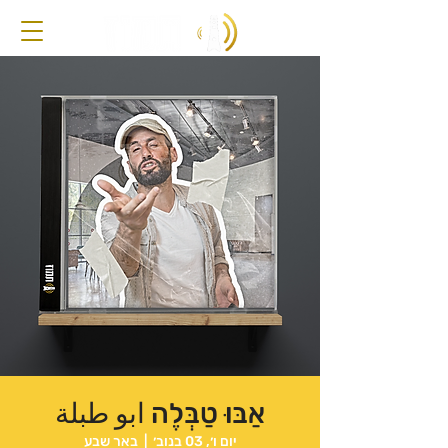
אַבּוּ טַבְּלֶה ابو طبلة
יום ו׳, 03 בנוב׳
  |  
באר שבע