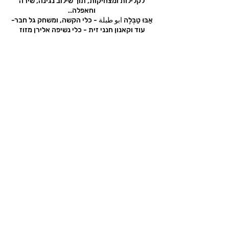
לקלילות ומצחיקות, תוך שילוב נגינה, שירה
וחאפלה..
אַבּוּ טַבְּלֶה ابو طبلة - כלי הקשה, ומשחק גל חבר-
עוד וקאנון חנני זית - כלי נשיפה אלירן מזוז