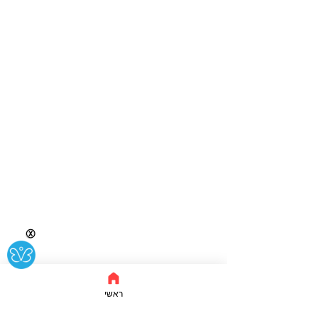
Ⓧ
ראשי