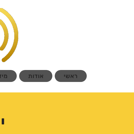
ראשי
אודות
מיד
י