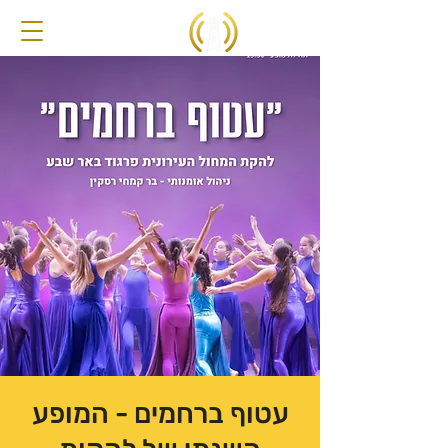
עטוף ברחמים - המופע