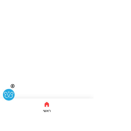
Ⓧ
ראשי