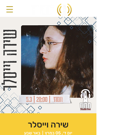
שירה וייסלר
יום ד׳, 05 במרץ
  |  
באר שבע