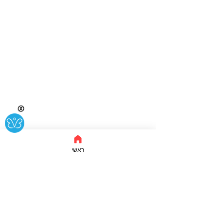
Ⓧ
ראשי