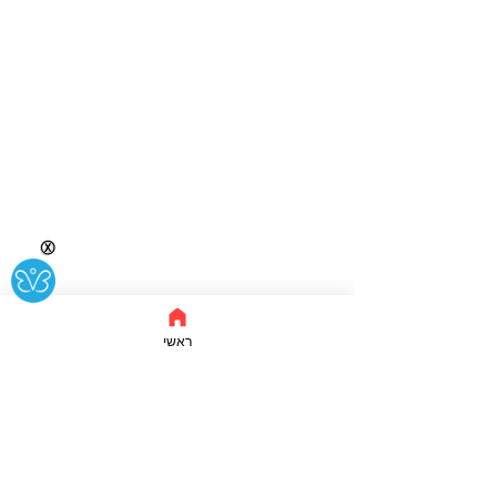
Ⓧ
ראשי