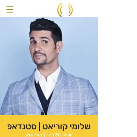
שלומי קוריאט | סטנדאפ
יום ה׳, 30 בינו׳
  |  
באר שבע